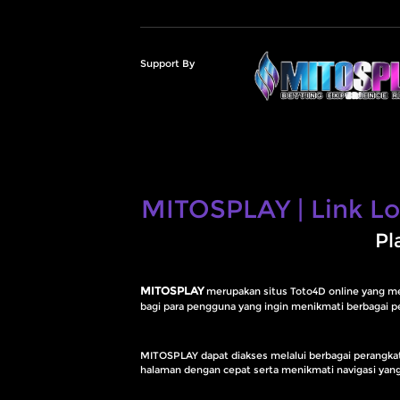
Support By
MITOSPLAY | Link Log
Pl
MITOSPLAY
merupakan situs Toto4D online yang men
bagi para pengguna yang ingin menikmati berbagai p
MITOSPLAY dapat diakses melalui berbagai perangka
halaman dengan cepat serta menikmati navigasi yan