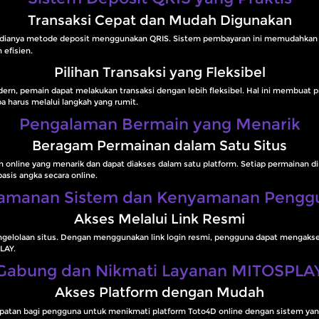
Transaksi Cepat dan Mudah Digunakan
edianya metode deposit menggunakan QRIS. Sistem pembayaran ini memudahkan p
 efisien.
Pilihan Transaksi yang Fleksibel
n, pemain dapat melakukan transaksi dengan lebih fleksibel. Hal ini membuat pr
 harus melalui langkah yang rumit.
Pengalaman Bermain yang Menarik
Beragam Permainan dalam Satu Situs
 online yang menarik dan dapat diakses dalam satu platform. Setiap permainan
asis angka secara online.
amanan Sistem dan Kenyamanan Pengg
Akses Melalui Link Resmi
gelolaan situs. Dengan menggunakan link login resmi, pengguna dapat mengakse
LAY.
Gabung dan Nikmati Layanan MITOSPLA
Akses Platform dengan Mudah
an bagi pengguna untuk menikmati platform Toto4D online dengan sistem yang 