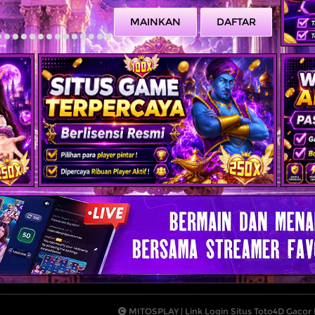
MAINKAN
DAFTAR
MITOSPLAY | Link Login Situs Toto4D Gacor De