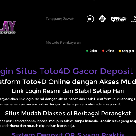
Tanggung Jawab
Metode Pembayaran
in Situs Toto4D Gacor Deposit 
atform Toto4D Online dengan Akses Mu
Link Login Resmi dan Stabil Setiap Hari
yediakan link login resmi dengan akses cepat dan stabil. Platform ini dirancan
ermainan angka secara online dengan sistem yang modern dan responsif.
Situs Mudah Diakses di Berbagai Perangkat
t seperti smartphone, laptop, maupun tablet tanpa kendala. Desain situs yang 
g sederhana dan mudah digunakan kapan saja.
Sistem Deposit QRIS yang Praktis