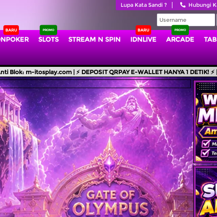
Lupa Kata Sandi ?
Hubungi K
BARU
BARU
PROMO
PROMO
DNPOKER
SLOTS
STREAM N SPIN
IDNLIVE
ARCADE
TAB
: m-itosplay.com | ⚡ DEPOSIT QRPAY E-WALLET HANYA 1 DETIK! ⚡ | 🎰 MITOS