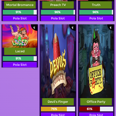
Mortal Bromance
Preach TV
Truth
Referral
91%
96%
96%
Promosi
Pola Slot
Pola Slot
Pola Slot
Hubungi Kami
Live Chat
Pengaduan Customer
Laced
91%
Pilih Bahasa:
Pola Slot
MASUK
DAFTAR
&copy; MITOSPLAY | Link Login Situs Toto4D
Devil’s Finger
Office Party
Gacor Deposit Qris Terbaik Hari Ini. Hak Cipta
76%
61%
Dilindungi.
Pola Slot
Pola Slot