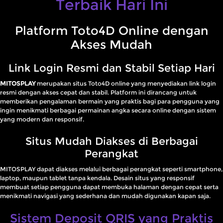
Terbaik Hari Ini
Platform Toto4D Online dengan
Akses Mudah
Link Login Resmi dan Stabil Setiap Hari
MITOSPLAY
merupakan situs Toto4D online yang menyediakan link login
resmi dengan akses cepat dan stabil. Platform ini dirancang untuk
memberikan pengalaman bermain yang praktis bagi para pengguna yang
ingin menikmati berbagai permainan angka secara online dengan sistem
yang modern dan responsif.
Situs Mudah Diakses di Berbagai
Perangkat
MITOSPLAY dapat diakses melalui berbagai perangkat seperti smartphone,
laptop, maupun tablet tanpa kendala. Desain situs yang responsif
membuat setiap pengguna dapat membuka halaman dengan cepat serta
menikmati navigasi yang sederhana dan mudah digunakan kapan saja.
Sistem Deposit QRIS yang Praktis