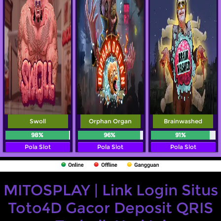
Swoll
Orphan Organ
Brainwashed
98%
96%
91%
Pola Slot
Pola Slot
Pola Slot
MITOSPLAY | Link Login Situs
Toto4D Gacor Deposit QRIS