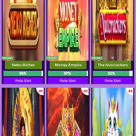
Neko Riches
Money Empire
The Nutcrackers
96%
97%
92%
Pola Slot
Pola Slot
Pola Slot