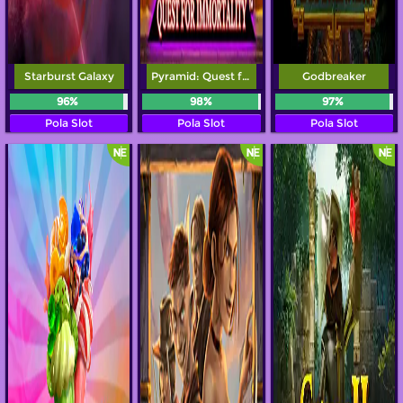
Starburst Galaxy
Pyramid: Quest for Immortality
Godbreaker
96%
98%
97%
Pola Slot
Pola Slot
Pola Slot