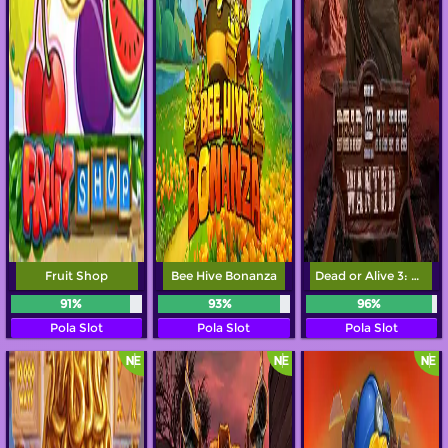
Fruit Shop
Bee Hive Bonanza
Dead or Alive 3: Wanted
91%
93%
96%
Pola Slot
Pola Slot
Pola Slot