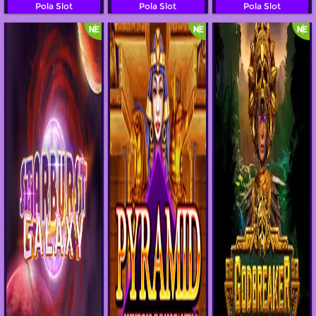
Pola Slot
Pola Slot
Pola Slot